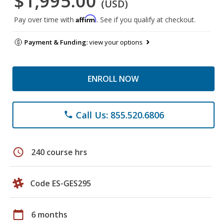
$1,995.00
(USD)
Affirm
Pay over time with
. See if you qualify at checkout.
Payment & Funding:
view your options
ENROLL NOW
Call Us: 855.520.6806
phone
schedule
240 course hrs
Code ES-GES295
calendar_today
6 months