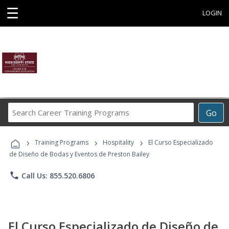
☰
LOGIN
Search
Go
Career
Training
›
›
›
Programs
Training Programs
Hospitality
El Curso Especializado
de Diseño de Bodas y Eventos de Preston Bailey
phone
Call Us: 855.520.6806
El Curso Especializado de Diseño de