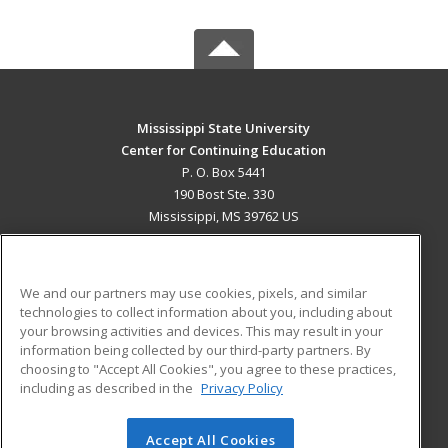
Mississippi State University
Center for Continuing Education
P. O. Box 5441
190 Bost Ste. 330
Mississippi, MS 39762 US
MAIN CONTENT
Career Training
We and our partners may use cookies, pixels, and similar
technologies to collect information about you, including about
ADDITIONAL RESOURCES
your browsing activities and devices. This may result in your
information being collected by our third-party partners. By
Military
Student Blog
choosing to "Accept All Cookies", you agree to these practices,
Financial Assistance
including as described in the
Privacy Policy
Help
Accept All Cookies
© 2026 ed2go, a division of Cengage Learning. All rights