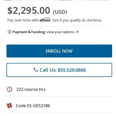
$2,295.00
(USD)
Affirm
Pay over time with
. See if you qualify at checkout.
Payment & Funding:
view your options
ENROLL NOW
Call Us: 855.520.6806
phone
schedule
222 course hrs
Code ES-GES2186