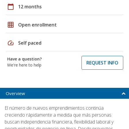
calendar_today
12 months
grid_on
Open enrollment
speed
Self paced
Have a question?
REQUEST INFO
We're here to help
Overview
El número de nuevos emprendimientos continúa
creciendo rápidamente a medida que más personas
buscan independencia financiera, flexibilidad laboral y
oportunidades de negocio en línea. Desde proyectos