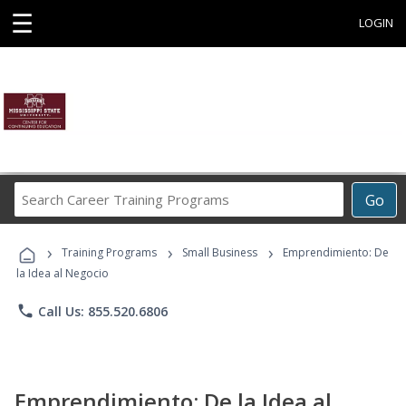
☰
LOGIN
Search
Go
Career
Training
›
›
›
Programs
Training Programs
Small Business
Emprendimiento: De
la Idea al Negocio
phone
Call Us: 855.520.6806
Emprendimiento: De la Idea al